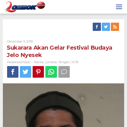
Skip
to
content
By
December 5, 2019
Redaksilombok
Sukarara Akan Gelar Festival Budaya
Jelo Nyesek
Redaksilombok
Berita
Lombok Tengah
NTB
-
,
,