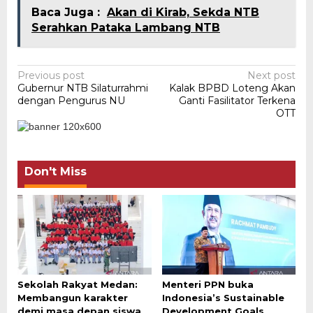
Baca Juga :
Akan di Kirab, Sekda NTB
Serahkan Pataka Lambang NTB
Post
Previous post
Next post
Gubernur NTB Silaturrahmi
Kalak BPBD Loteng Akan
navigation
dengan Pengurus NU
Ganti Fasilitator Terkena
OTT
Don't Miss
Sekolah Rakyat Medan:
Menteri PPN buka
Membangun karakter
Indonesia’s Sustainable
demi masa depan siswa
Development Goals