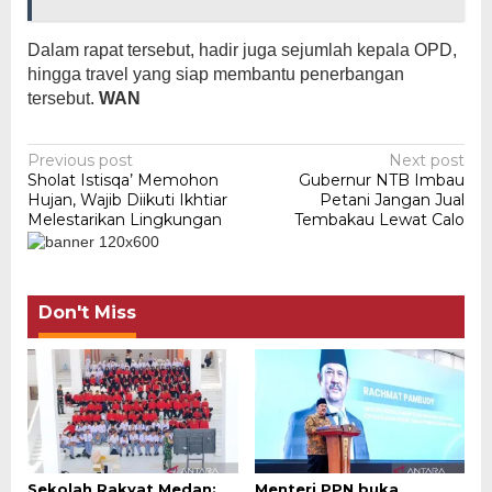
Dalam rapat tersebut, hadir juga sejumlah kepala OPD,
hingga travel yang siap membantu penerbangan
tersebut.
WAN
Post
Previous post
Next post
Sholat Istisqa’ Memohon
Gubernur NTB Imbau
navigation
Hujan, Wajib Diikuti Ikhtiar
Petani Jangan Jual
Melestarikan Lingkungan
Tembakau Lewat Calo
Don't Miss
Sekolah Rakyat Medan:
Menteri PPN buka