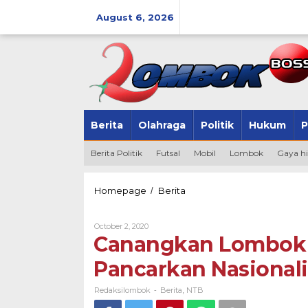
Skip
to
August 6, 2026
content
Berita
Olahraga
Politik
Hukum
P
Berita Politik
Futsal
Mobil
Lombok
Gaya h
Canangkan
Homepage
Berita
/
Lombok
Mercusuar,
By
October 2, 2020
Laskar
Redaksilombok
Canangkan Lombok M
Sasak
Pancarkan
Pancarkan Nasional
Nasionalisme
Dari
Lombok
Redaksilombok
Berita
NTB
-
,