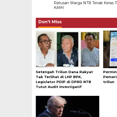
Ratusan Warga NTB Teriak Keras T
navigation
KAMI
Don't Miss
Setengah Triliun Dana Rakyat
Permin
Tak Terlihat di LHP BPK,
Pemeri
Legislator PDIP di DPRD NTB
triliun
Tutut Audit Investigatif