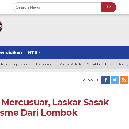
endidikan
NTB
idup
Sepakbola
Tekhnologi
Partai Politik
Sepakbola Kita
Budaya
Follow Us
ercusuar, Laskar Sasak
isme Dari Lombok