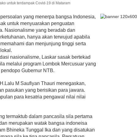
ako untuk terdampak Covid-19 di Mataram
persoalan yang menerpa bangsa Indonesia,
sak untuk menyuarakan penguatan
a. Nasionalisme yang beradab dan
rketuhanan, hanya akan terwujud apabila
 memahami dan menjunjung tinggi serta
lokal.
adasi nasionalisme, Laskar sasak bertekad
sila melalui program Lombok Mercusuar yang
di pendopo Gubernur NTB.
 H.Lalu M Saufiyan Thauri menegaskan,
n pasukan yang berisikan para jawara.
lan para kesatria pengawal nilai nilai
ng termaktub dalam pancasila sila pertama
dan merupakan watak bangsa indoneisa
am Bhineka Tunggal Ika dan yang disatukan
ana sila ke tiga pancasila, Persatuan