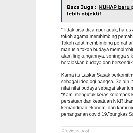
Baca Juga :
KUHAP baru 
lebih objektif
“Tidak bisa dicampur aduk, harus
tokoh agama membimbing pemah
Tokoh adat membimbing pemaha
manusia,tokoh budaya membimb
alam lingkungannya, sehingga sik
beralaskan budaya dan bersendik
Karna itu Laskar Sasak berkomit
sebagai ideologi bangsa. Selain
nilai nilai budaya sebagai akar 
“Kami mengutuk keras kelompok
persatuan dan kesatuan NKRI,ka
kemandirian ekonomi dan kami m
penanganan covid 19,”pungkas Sa
Post
Previous post