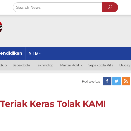
endidikan
NTB
idup
Sepakbola
Tekhnologi
Partai Politik
Sepakbola Kita
Budaya
Follow Us
Teriak Keras Tolak KAMI