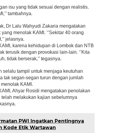
an isu yang tidak sesuai dengan realistis.
MI,’’ tambahnya.
ak, Dr Lalu Wahyudi Zakaria mengatakan
 yang menolak KAMI. ‘’Sekitar 40 orang
’’ jelasnya.
KAMI, karena kehidupan di Lombok dan NTB
 terusik dengan provokasi lain-lain. ‘’Kita
uh, tidak berserak,’’ tegasnya.
n selalu tampil untuk menjaga keutuhan
uga tak segan-segan turun dengan jumlah
i menolak KAMI.
KAMI, Ahyar Rosidi mengatakan penolakan
mi telah melakukan kajian sebelumnya
ukasnya.
matan PWI Ingatkan Pentingnya
n Kode Etik Wartawan