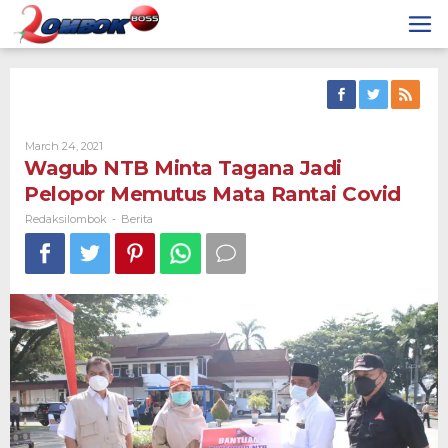
Skip
to
content
By
March 24, 2021
Redaksilombok
Wagub NTB Minta Tagana Jadi
Pelopor Memutus Mata Rantai Covid
Redaksilombok
Berita
-