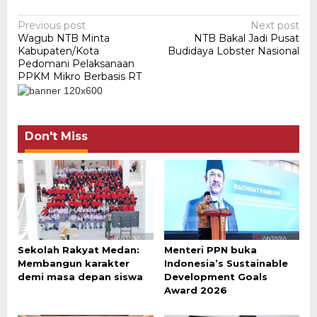
Post
Previous post
Next post
Wagub NTB Minta
NTB Bakal Jadi Pusat
navigation
Kabupaten/Kota
Budidaya Lobster Nasional
Pedomani Pelaksanaan
PPKM Mikro Berbasis RT
Don't Miss
Sekolah Rakyat Medan:
Menteri PPN buka
Membangun karakter
Indonesia’s Sustainable
demi masa depan siswa
Development Goals
Award 2026