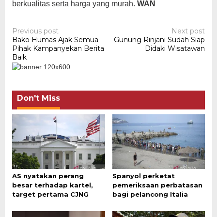
berkualitas serta harga yang murah.
WAN
Post
Previous post
Next post
Bako Humas Ajak Semua
Gunung Rinjani Sudah Siap
navigation
Pihak Kampanyekan Berita
Didaki Wisatawan
Baik
Don't Miss
AS nyatakan perang
Spanyol perketat
besar terhadap kartel,
pemeriksaan perbatasan
target pertama CJNG
bagi pelancong Italia