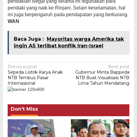
pendakian illegal yang selama ini digunakan para
pendaki yang naik ke Rinjani. Selain keselamatan, hal
ini juga berpengaruh pada pendapatan yang berkurang.
WAN
Baca Juga :
Mayoritas warga Amerika tak
ingin AS terlibat konflik Iran-Israel
Post
Previous post
Next post
Sepeda Listrik Karya Anak
Gubernur Minta Bappeda
navigation
NTB Tembus Pasar
NTB Buat Visualisasi NTB
Internasional
Lima Tahun Mendatang
Don't Miss