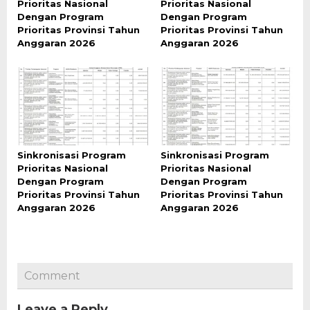
Prioritas Nasional
Prioritas Nasional
Dengan Program
Dengan Program
Prioritas Provinsi Tahun
Prioritas Provinsi Tahun
Anggaran 2026
Anggaran 2026
Sinkronisasi Program
Sinkronisasi Program
Prioritas Nasional
Prioritas Nasional
Dengan Program
Dengan Program
Prioritas Provinsi Tahun
Prioritas Provinsi Tahun
Anggaran 2026
Anggaran 2026
Comment
Leave a Reply