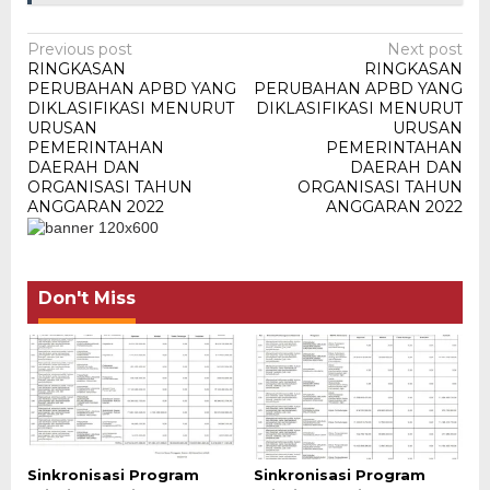
Post
Previous post
Next post
RINGKASAN
RINGKASAN
navigation
PERUBAHAN APBD YANG
PERUBAHAN APBD YANG
DIKLASIFIKASI MENURUT
DIKLASIFIKASI MENURUT
URUSAN
URUSAN
PEMERINTAHAN
PEMERINTAHAN
DAERAH DAN
DAERAH DAN
ORGANISASI TAHUN
ORGANISASI TAHUN
ANGGARAN 2022
ANGGARAN 2022
Don't Miss
Sinkronisasi Program
Sinkronisasi Program