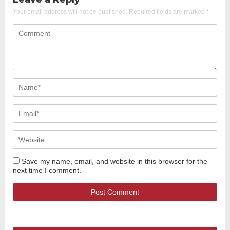
Your email address will not be published.
Required fields are marked
*
Save my name, email, and website in this browser for the
next time I comment.