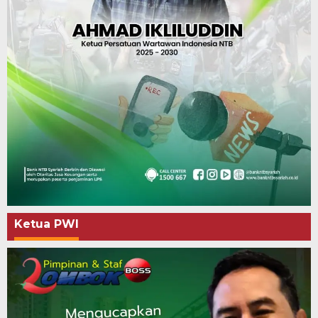
Ketua PWI