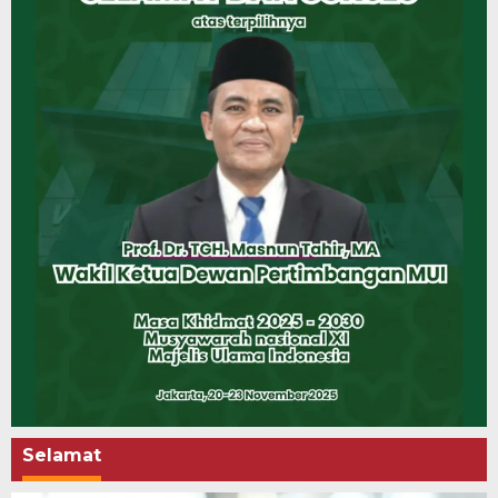
Selamat