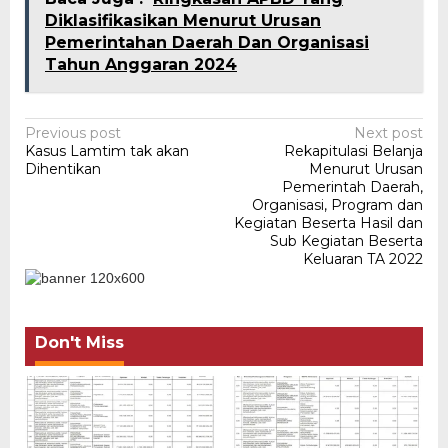
Diklasifikasikan Menurut Urusan
Pemerintahan Daerah Dan Organisasi
Tahun Anggaran 2024
Post
Previous post
Next post
Kasus Lamtim tak akan
Rekapitulasi Belanja
navigation
Dihentikan
Menurut Urusan
Pemerintah Daerah,
Organisasi, Program dan
Kegiatan Beserta Hasil dan
Sub Kegiatan Beserta
Keluaran TA 2022
Don't Miss