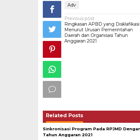
Adv
Post
Previous post
Ringkasan APBD yang Disklafikasi
navigation
Menurut Urusan Pemerintahan
Daerah dan Organisasi Tahun
Anggaran 2021
Related Posts
Sinkronisasi Program Pada RPJMD Denga
Tahun Anggaran 2021