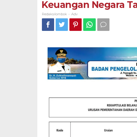
Keuangan Negara T
Dan
Fungsi
Dalam
Redaksilombok
Adv
-
Kerangka
Pengelolaan
Keuangan
Negara
Tahun
Anggaran
2021