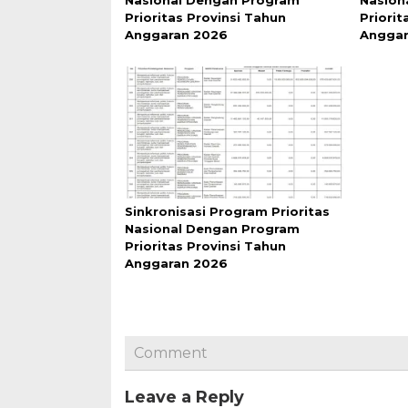
Nasional Dengan Program
Nasion
Prioritas Provinsi Tahun
Priorit
Anggaran 2026
Anggar
Sinkronisasi Program Prioritas
Nasional Dengan Program
Prioritas Provinsi Tahun
Anggaran 2026
Comment
Leave a Reply