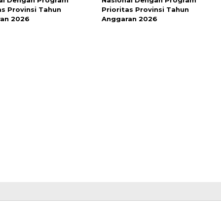
al Dengan Program
Nasional Dengan Program
as Provinsi Tahun
Prioritas Provinsi Tahun
an 2026
Anggaran 2026