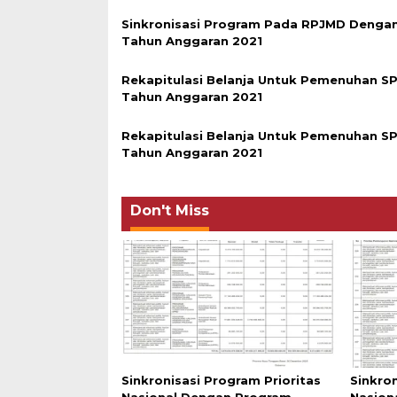
Sinkronisasi Program Pada RPJMD Denga
Tahun Anggaran 2021
Rekapitulasi Belanja Untuk Pemenuhan S
Tahun Anggaran 2021
Rekapitulasi Belanja Untuk Pemenuhan S
Tahun Anggaran 2021
Don't Miss
Sinkronisasi Program Prioritas
Sinkron