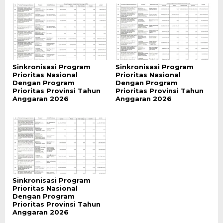
Sinkronisasi Program
Sinkronisasi Program
Prioritas Nasional
Prioritas Nasional
Dengan Program
Dengan Program
Prioritas Provinsi Tahun
Prioritas Provinsi Tahun
Anggaran 2026
Anggaran 2026
Sinkronisasi Program
Prioritas Nasional
Dengan Program
Prioritas Provinsi Tahun
Anggaran 2026