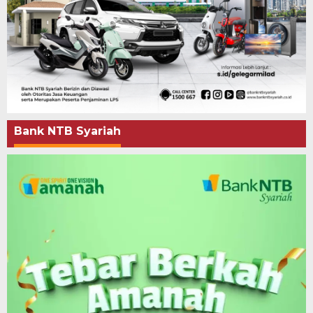
Bank NTB Syariah