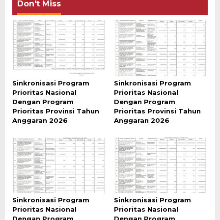
Don't Miss
Sinkronisasi Program
Sinkronisasi Program
Prioritas Nasional
Prioritas Nasional
Dengan Program
Dengan Program
Prioritas Provinsi Tahun
Prioritas Provinsi Tahun
Anggaran 2026
Anggaran 2026
Sinkronisasi Program
Sinkronisasi Program
Prioritas Nasional
Prioritas Nasional
Dengan Program
Dengan Program