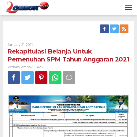
Skip
to
content
By
January 21, 2021
Redaksilombok
Rekapitulasi Belanja Untuk
Pemenuhan SPM Tahun Anggaran 2021
Redaksilombok
Adv
-