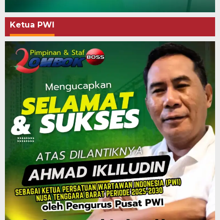
Ketua PWI