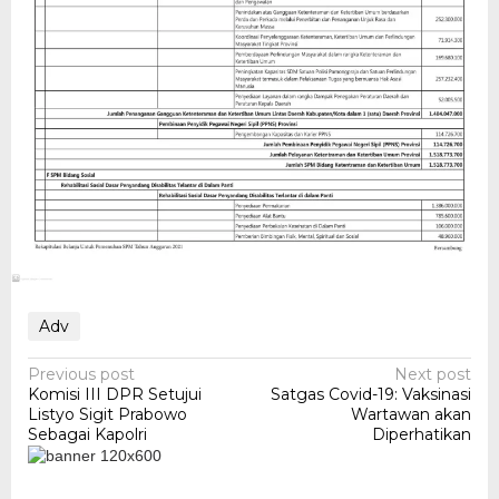
Adv
Post
Previous post
Next post
Komisi III DPR Setujui
Satgas Covid-19: Vaksinasi
navigation
Listyo Sigit Prabowo
Wartawan akan
Sebagai Kapolri
Diperhatikan