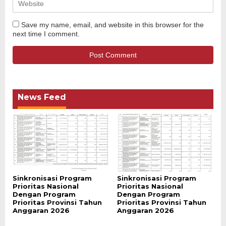
Save my name, email, and website in this browser for the
next time I comment.
News Feed
Sinkronisasi Program
Sinkronisasi Program
Prioritas Nasional
Prioritas Nasional
Dengan Program
Dengan Program
Prioritas Provinsi Tahun
Prioritas Provinsi Tahun
Anggaran 2026
Anggaran 2026