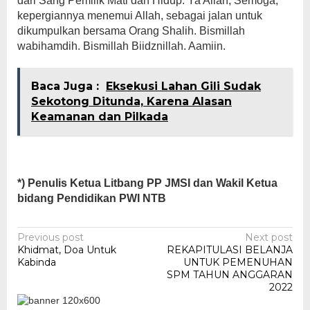
dari Sang Pemilik Mati dan Hidup. Ya Allah, Semoga,
kepergiannya menemui Allah, sebagai jalan untuk
dikumpulkan bersama Orang Shalih. Bismillah
wabihamdih. Bismillah Biidznillah. Aamiin.
Baca Juga :
Eksekusi Lahan Gili Sudak
Sekotong Ditunda, Karena Alasan
Keamanan dan Pilkada
*) Penulis Ketua Litbang PP JMSI dan Wakil Ketua
bidang Pendidikan PWI NTB
Post
Previous post
Next post
Khidmat, Doa Untuk
REKAPITULASI BELANJA
navigation
Kabinda
UNTUK PEMENUHAN
SPM TAHUN ANGGARAN
2022