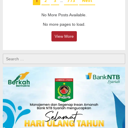
1
2
3
…
773
Next
No More Posts Available.
No more pages to load.
View More
Search
for: