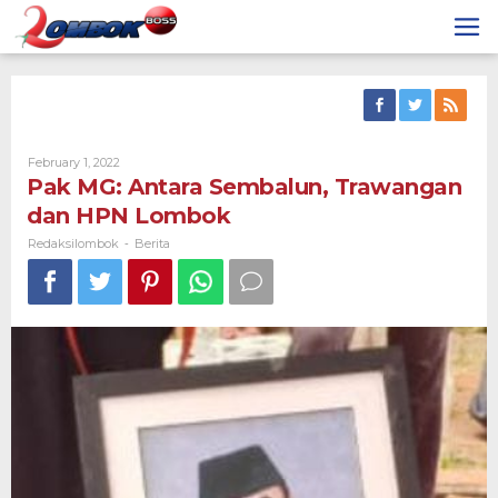
Skip
to
content
By
February 1, 2022
Redaksilombok
Pak MG: Antara Sembalun, Trawangan
dan HPN Lombok
Redaksilombok
Berita
-