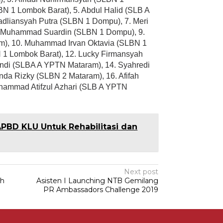
BN 1 Lombok Barat), 5. Abdul Halid (SLB A
liansyah Putra (SLBN 1 Dompu), 7. Meri
8. Muhammad Suardin (SLBN 1 Dompu), 9.
m), 10. Muhammad Irvan Oktavia (SLBN 1
N 1 Lombok Barat), 12. Lucky Firmansyah
andi (SLBA A YPTN Mataram), 14. Syahredi
da Rizky (SLBN 2 Mataram), 16. Afifah
hammad Atifzul Azhari (SLB A YPTN
 APBD KLU Untuk Rehabilitasi dan
Next post
ah
Asisten I Launching NTB Gemilang
PR Ambassadors Challenge 2019