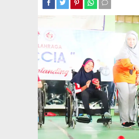
Kota
Bima,
2
Dompu