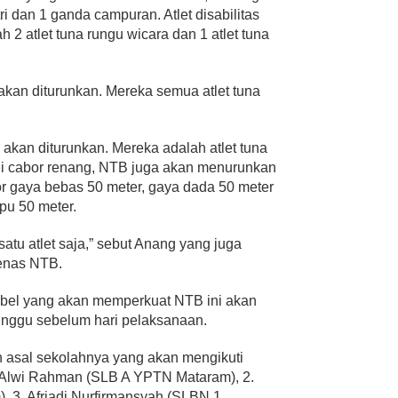
ri dan 1 ganda campuran. Atlet disabilitas
h 2 atlet tuna rungu wicara dan 1 atlet tuna
 akan diturunkan. Mereka semua atlet tuna
g akan diturunkan. Mereka adalah atlet tuna
di cabor renang, NTB juga akan menurunkan
mor gaya bebas 50 meter, gaya dada 50 meter
pu 50 meter.
 satu atlet saja,” sebut Anang yang juga
enas NTB.
fabel yang akan memperkuat NTB ini akan
inggu sebelum hari pelaksanaan.
an asal sekolahnya yang akan mengikuti
Alwi Rahman (SLB A YPTN Mataram), 2.
), 3. Afriadi Nurfirmansyah (SLBN 1