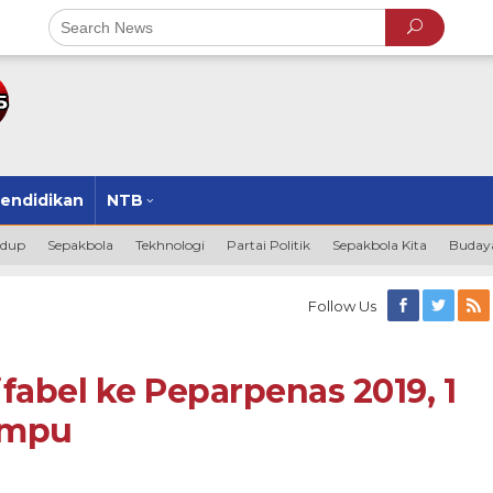
endidikan
NTB
idup
Sepakbola
Tekhnologi
Partai Politik
Sepakbola Kita
Budaya
Follow Us
ifabel ke Peparpenas 2019, 1
ompu