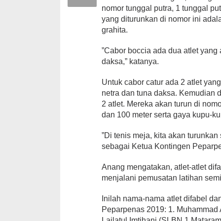
nomor tunggal putra, 1 tunggal put
yang diturunkan di nomor ini adala
grahita.
”Cabor boccia ada dua atlet yang
daksa,” katanya.
Untuk cabor catur ada 2 atlet yan
netra dan tuna daksa. Kemudian 
2 atlet. Mereka akan turun di no
dan 100 meter serta gaya kupu-ku
”Di tenis meja, kita akan turunkan
sebagai Ketua Kontingen Peparp
Anang mengatakan, atlet-atlet di
menjalani pemusatan latihan sem
Inilah nama-nama atlet difabel d
Peparpenas 2019: 1. Muhammad 
Lailatul Imtihani (SLBN 1 Mataram