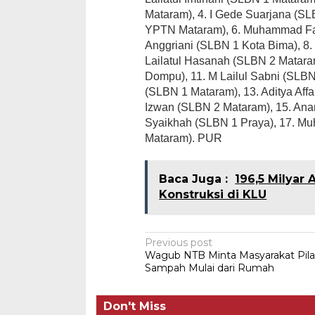
Mataram), 4. I Gede Suarjana (SL
YPTN Mataram), 6. Muhammad Fad
Anggriani (SLBN 1 Kota Bima), 
Lailatul Hasanah (SLBN 2 Matara
Dompu), 11. M Lailul Sabni (SLB
(SLBN 1 Mataram), 13. Aditya Aff
Izwan (SLBN 2 Mataram), 15. Anan
Syaikhah (SLBN 1 Praya), 17. Mu
Mataram). PUR
Baca Juga :
196,5 Milyar
Konstruksi di KLU
Post
Previous post
Wagub NTB Minta Masyarakat Pil
navigation
Sampah Mulai dari Rumah
Don't Miss