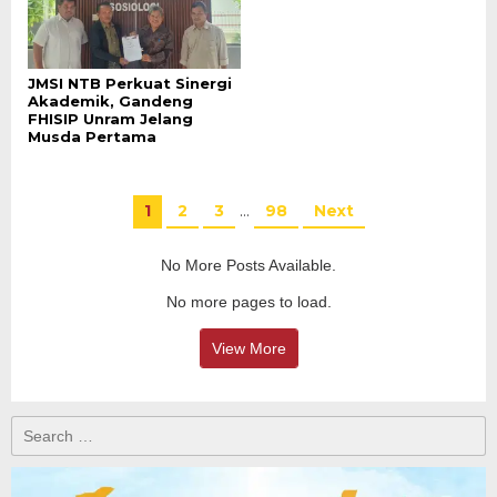
JMSI NTB Perkuat Sinergi
Akademik, Gandeng
FHISIP Unram Jelang
Musda Pertama
1
2
3
…
98
Next
No More Posts Available.
No more pages to load.
View More
Search
for: