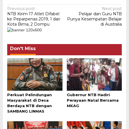
Post
Previous post
Next post
NTB Kirim 17 Atlet Difabel
Pelajar dan Guru NTB
navigation
ke Peparpenas 2019, 1 dari
Punya Kesempatan Belajar
Kota Bima, 2 Dompu
di Australia
Don't Miss
Perkuat Pelindungan
Gubernur NTB Hadiri
Masyarakat di Desa
Perayaan Natal Bersama
Berdaya NTB dengan
MKAG
SAMBANG LINMAS