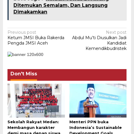
Ditemukan Semalam, Dan Langsung
Dimakamkan
Post
Previous post
Next post
Ketum JMSI Buka Rakerda
Abdul Mu’ti Diusulkan Jadi
navigation
Pengda JMSI Aceh
Kandidiat
Kemendikbudristek
Don't Miss
Sekolah Rakyat Medan:
Menteri PPN buka
Membangun karakter
Indonesia’s Sustainable
demi masa depan siswa
Development Goals