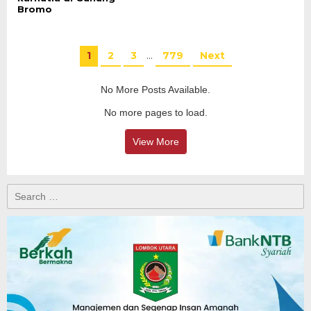
Bromo
1
2
3
…
779
Next
No More Posts Available.
No more pages to load.
View More
Search
for: