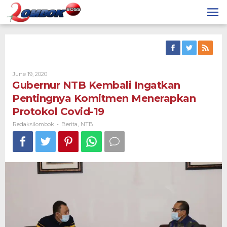
Skip
to
content
By
June 19, 2020
Redaksilombok
Gubernur NTB Kembali Ingatkan
Pentingnya Komitmen Menerapkan
Protokol Covid-19
Redaksilombok
Berita
NTB
-
,