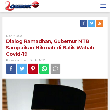
Skip
to
content
By
May 17, 2020
Redaksilombok
Dialog Ramadhan, Gubernur NTB
Sampaikan Hikmah di Balik Wabah
Covid-19
Redaksilombok
Berita
NTB
-
,