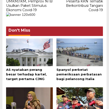
navigation
UMKM/IKM, Pemprov NTB
Peserta KKN Tematik
Usulkan Paket Stimulus
Berkontribusi Tangani
Ekonomi Covid-19
Covid-19
Don't Miss
AS nyatakan perang
Spanyol perketat
besar terhadap kartel,
pemeriksaan perbatasan
target pertama CJNG
bagi pelancong Italia