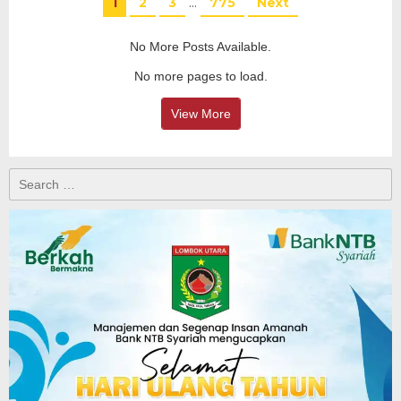
1
2
3
…
775
Next
No More Posts Available.
No more pages to load.
View More
Search
for: