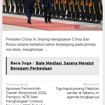
Presiden China Xi Jinping mengatakan China dan
Rusia selama bertahun-tahun berpegang pada prinsip
non-blok, menghindari …
Baca Juga :
Bale Mediasi, Sarana Merajut
Beragam Perbedaan
Post
Previous post
Next post
Apresiasi Pemerintah
Tiga kapal perang Pakistan
navigation
Daerah Berprestasi 2026,
sandar di Jakarta, ini
Pemprov NTB Raih
agenda lengkapnya
Penghargaan Creative