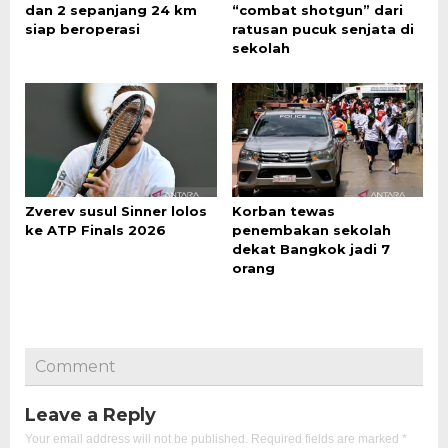
dan 2 sepanjang 24 km
“combat shotgun” dari
siap beroperasi
ratusan pucuk senjata di
sekolah
Zverev susul Sinner lolos
Korban tewas
ke ATP Finals 2026
penembakan sekolah
dekat Bangkok jadi 7
orang
Comment
Leave a Reply
Your email address will not be published.
Required fields are marked
*