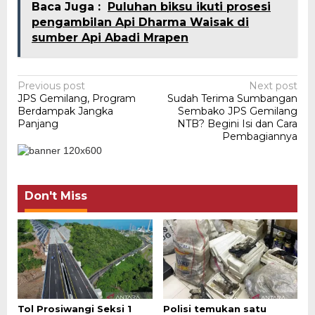
Baca Juga :
Puluhan biksu ikuti prosesi
pengambilan Api Dharma Waisak di
sumber Api Abadi Mrapen
Post
Previous post
Next post
JPS Gemilang, Program
Sudah Terima Sumbangan
navigation
Berdampak Jangka
Sembako JPS Gemilang
Panjang
NTB? Begini Isi dan Cara
Pembagiannya
Don't Miss
Tol Prosiwangi Seksi 1
Polisi temukan satu