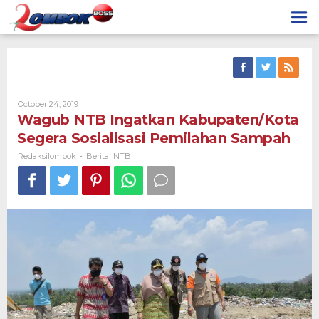
Skip
to
content
By
October 24, 2019
Redaksilombok
Wagub NTB Ingatkan Kabupaten/Kota
Segera Sosialisasi Pemilahan Sampah
Redaksilombok
Berita
NTB
-
,