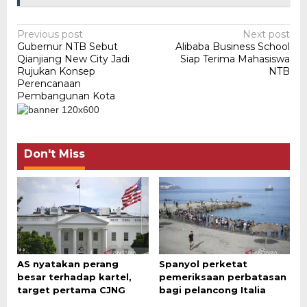
Post
Previous post
Next post
Gubernur NTB Sebut
Alibaba Business School
navigation
Qianjiang New City Jadi
Siap Terima Mahasiswa
Rujukan Konsep
NTB
Perencanaan
Pembangunan Kota
Don't Miss
AS nyatakan perang
Spanyol perketat
besar terhadap kartel,
pemeriksaan perbatasan
target pertama CJNG
bagi pelancong Italia