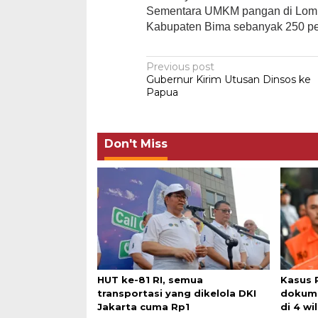
Sementara UMKM pangan di Lomb
Kabupaten Bima sebanyak 250 p
Post
Previous post
Gubernur Kirim Utusan Dinsos ke
navigation
Papua
Don't Miss
HUT ke-81 RI, semua
Kasus 
transportasi yang dikelola DKI
dokume
Jakarta cuma Rp1
di 4 wi