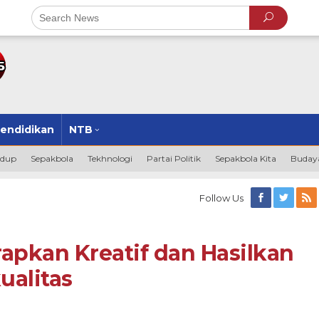
endidikan
NTB
idup
Sepakbola
Tekhnologi
Partai Politik
Sepakbola Kita
Budaya
Follow Us
pkan Kreatif dan Hasilkan
ualitas