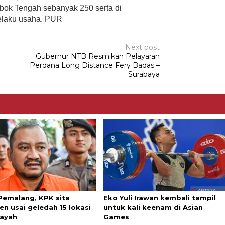
ok Tengah sebanyak 250 serta di
elaku usaha. PUR
Next post
Gubernur NTB Resmikan Pelayaran
Perdana Long Distance Fery Badas –
Surabaya
Pemalang, KPK sita
Eko Yuli Irawan kembali tampil
n usai geledah 15 lokasi
untuk kali keenam di Asian
layah
Games