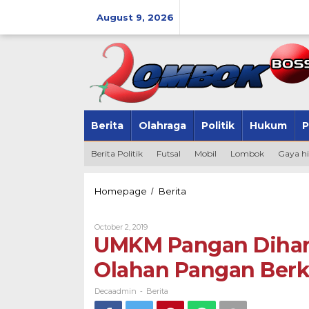
Skip
to
August 9, 2026
content
Berita
Olahraga
Politik
Hukum
P
Berita Politik
Futsal
Mobil
Lombok
Gaya h
UMKM
Homepage
Berita
/
Pangan
Diharapkan
By
October 2, 2019
Kreatif
Decaadmin
UMKM Pangan Dihara
dan
Hasilkan
Olahan Pangan Berk
Olahan
Pangan
Berkualitas
Decaadmin
Berita
-