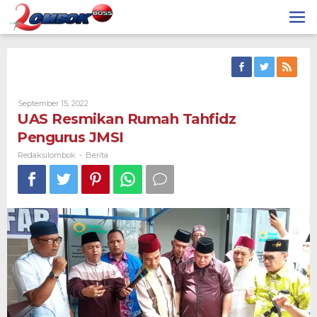
Skip
to
content
By
September 15, 2022
Redaksilombok
UAS Resmikan Rumah Tahfidz
Pengurus JMSI
Redaksilombok
Berita
-