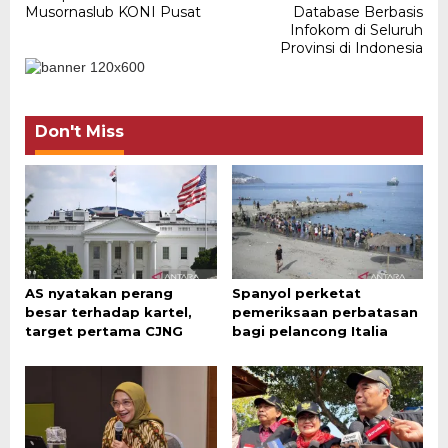
navigation
Musornaslub KONI Pusat
Database Berbasis
Infokom di Seluruh
Provinsi di Indonesia
Don't Miss
AS nyatakan perang
Spanyol perketat
besar terhadap kartel,
pemeriksaan perbatasan
target pertama CJNG
bagi pelancong Italia