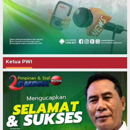
Ketua PWI