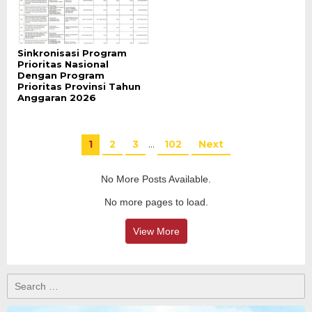
Sinkronisasi Program
Prioritas Nasional
Dengan Program
Prioritas Provinsi Tahun
Anggaran 2026
1
2
3
…
102
Next
No More Posts Available.
No more pages to load.
View More
Search
for: