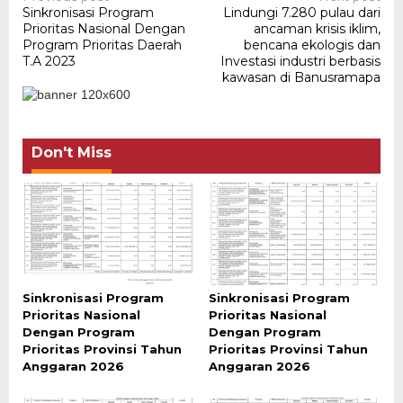
Post
Sinkronisasi Program
Lindungi 7.280 pulau dari
navigation
Prioritas Nasional Dengan
ancaman krisis iklim,
Program Prioritas Daerah
bencana ekologis dan
T.A 2023
Investasi industri berbasis
kawasan di Banusramapa
Don't Miss
Sinkronisasi Program
Sinkronisasi Program
Prioritas Nasional
Prioritas Nasional
Dengan Program
Dengan Program
Prioritas Provinsi Tahun
Prioritas Provinsi Tahun
Anggaran 2026
Anggaran 2026