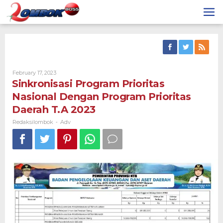
Skip
to
content
By
February 17, 2023
Redaksilombok
Sinkronisasi Program Prioritas
Nasional Dengan Program Prioritas
Daerah T.A 2023
Redaksilombok
Adv
-