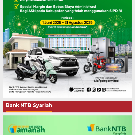
Bank NTB Syariah