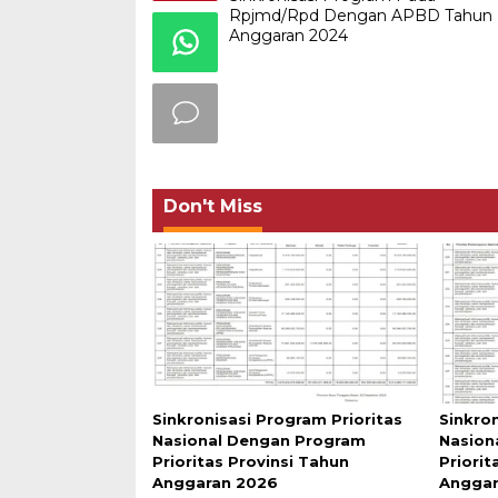
navigation
Rpjmd/Rpd Dengan APBD Tahun
Anggaran 2024
Don't Miss
Sinkronisasi Program Prioritas
Sinkron
Nasional Dengan Program
Nasion
Prioritas Provinsi Tahun
Priorit
Anggaran 2026
Anggar