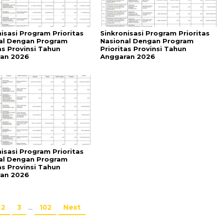
isasi Program Prioritas
Sinkronisasi Program Prioritas
al Dengan Program
Nasional Dengan Program
as Provinsi Tahun
Prioritas Provinsi Tahun
an 2026
Anggaran 2026
isasi Program Prioritas
al Dengan Program
as Provinsi Tahun
an 2026
2
3
…
102
Next