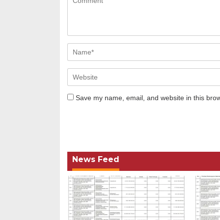
Save my name, email, and website in this brow
News Feed