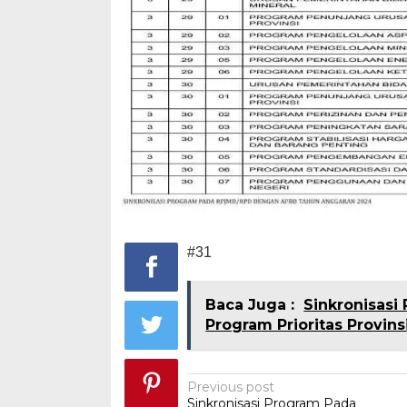
#31
Baca Juga :
Sinkronisasi
Program Prioritas Provin
Post
Previous post
Sinkronisasi Program Pada