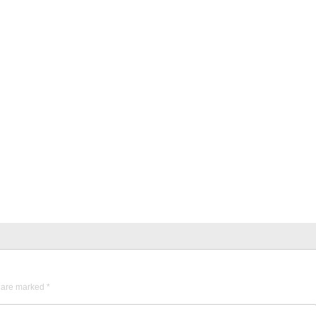
s are marked
*