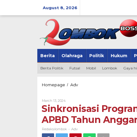
Skip
to
August 8, 2026
content
Berita
Olahraga
Politik
Hukum
P
Berita Politik
Futsal
Mobil
Lombok
Gaya h
Sinkronisasi
Homepage
Adv
/
Program
Pada
By
March 13, 2024
Rpjmd/Rpd
Redaksilombok
Sinkronisasi Progr
Dengan
APBD
APBD Tahun Anggar
Tahun
Anggaran
2024
Redaksilombok
Adv
-