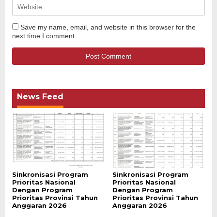
Save my name, email, and website in this browser for the
next time I comment.
News Feed
Sinkronisasi Program
Sinkronisasi Program
Prioritas Nasional
Prioritas Nasional
Dengan Program
Dengan Program
Prioritas Provinsi Tahun
Prioritas Provinsi Tahun
Anggaran 2026
Anggaran 2026