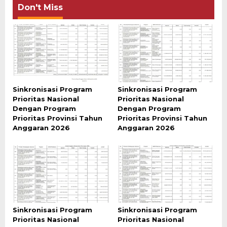
Don't Miss
Sinkronisasi Program
Sinkronisasi Program
Prioritas Nasional
Prioritas Nasional
Dengan Program
Dengan Program
Prioritas Provinsi Tahun
Prioritas Provinsi Tahun
Anggaran 2026
Anggaran 2026
Sinkronisasi Program
Sinkronisasi Program
Prioritas Nasional
Prioritas Nasional