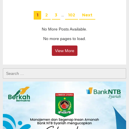
1
2
3
…
102
Next
No More Posts Available.
No more pages to load.
View More
Search
for: