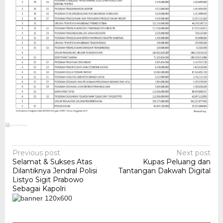
Post
Previous post
Next post
Selamat & Sukses Atas
Kupas Peluang dan
navigation
Dilantiknya Jendral Polisi
Tantangan Dakwah Digital
Listyo Sigit Prabowo
Sebagai Kapolri