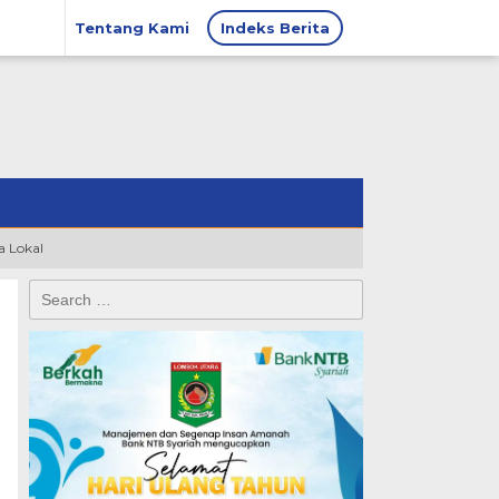
Tentang Kami
Indeks Berita
 Lokal
Search
for: