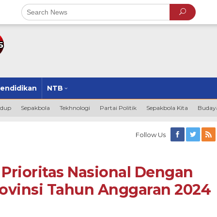
endidikan
NTB
idup
Sepakbola
Tekhnologi
Partai Politik
Sepakbola Kita
Budaya
Follow Us
 Prioritas Nasional Dengan
rovinsi Tahun Anggaran 2024