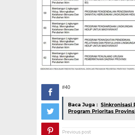
#40
Baca Juga :
Sinkronisasi
Program Prioritas Provin
Post
Previous post