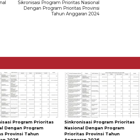
nal
Sikronisasi Program Prioritas Nasional
i
Dengan Program Prioritas Provinsi
Tahun Anggaran 2024
isasi Program Prioritas
Sinkronisasi Program Prioritas
al Dengan Program
Nasional Dengan Program
as Provinsi Tahun
Prioritas Provinsi Tahun
an 2026
Anggaran 2026