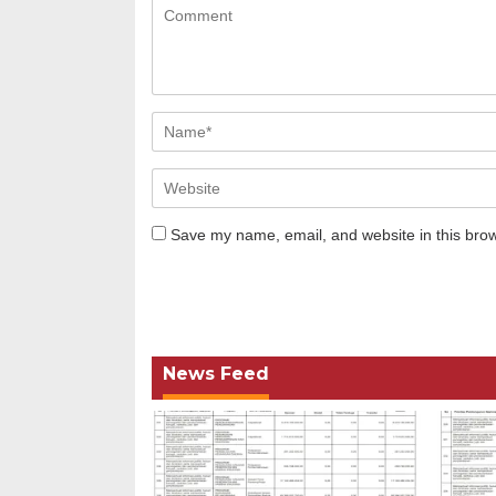
Save my name, email, and website in this brow
News Feed