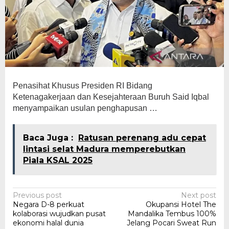
Penasihat Khusus Presiden RI Bidang
Ketenagakerjaan dan Kesejahteraan Buruh Said Iqbal
menyampaikan usulan penghapusan …
Baca Juga :
Ratusan perenang adu cepat
lintasi selat Madura memperebutkan
Piala KSAL 2025
Post
Previous post
Next post
Negara D-8 perkuat
Okupansi Hotel The
navigation
kolaborasi wujudkan pusat
Mandalika Tembus 100%
ekonomi halal dunia
Jelang Pocari Sweat Run