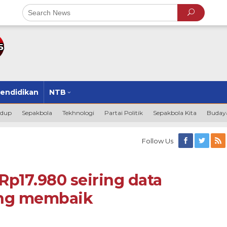
endidikan
NTB
idup
Sepakbola
Tekhnologi
Partai Politik
Sepakbola Kita
Budaya
Follow Us
p17.980 seiring data
ang membaik