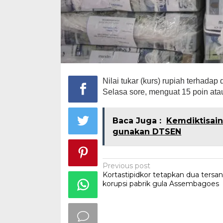
Nilai tukar (kurs) rupiah terhad
Selasa sore, menguat 15 poin ata
Baca Juga :
Kemdiktisaint
gunakan DTSEN
Post
Previous post
Kortastipidkor tetapkan dua tersa
navigation
korupsi pabrik gula Assembagoes