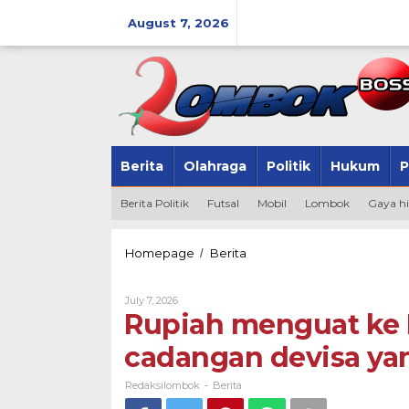
Skip
to
August 7, 2026
content
Berita
Olahraga
Politik
Hukum
P
Berita Politik
Futsal
Mobil
Lombok
Gaya h
Rupiah
Homepage
Berita
/
menguat
ke
By
July 7, 2026
Rp17.980
Redaksilombok
Rupiah menguat ke R
seiring
data
cadangan devisa y
cadangan
devisa
yang
Redaksilombok
Berita
-
membaik