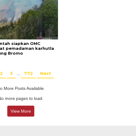
ntah siapkan OMC
at pemadaman karhutla
ung Bromo
2
3
…
772
Next
o More Posts Available.
No more pages to load.
View More