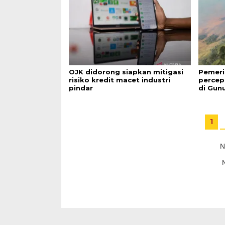
OJK didorong siapkan mitigasi
Pemeri
risiko kredit macet industri
percep
pindar
di Gun
1
N