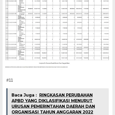
#11
Baca Juga :
RINGKASAN PERUBAHAN
APBD YANG DIKLASIFIKASI MENURUT
URUSAN PEMERINTAHAN DAERAH DAN
ORGANISASI TAHUN ANGGARAN 2022