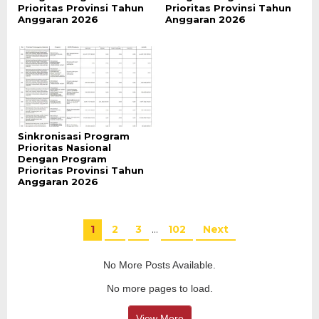
Prioritas Provinsi Tahun
Prioritas Provinsi Tahun
Anggaran 2026
Anggaran 2026
Sinkronisasi Program
Prioritas Nasional
Dengan Program
Prioritas Provinsi Tahun
Anggaran 2026
1
2
3
…
102
Next
No More Posts Available.
No more pages to load.
View More