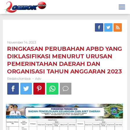
Skip
to
content
By
November 14, 2023
Redaksilombok
RINGKASAN PERUBAHAN APBD YANG
DIKLASIFIKASI MENURUT URUSAN
PEMERINTAHAN DAERAH DAN
ORGANISASI TAHUN ANGGARAN 2023
Redaksilombok
Adv
-