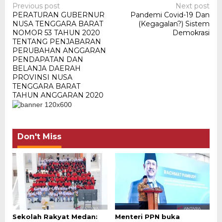
Post
Previous post
Next post
PERATURAN GUBERNUR
Pandemi Covid-19 Dan
navigation
NUSA TENGGARA BARAT
(Kegagalan?) Sistem
NOMOR 53 TAHUN 2020
Demokrasi
TENTANG PENJABARAN
PERUBAHAN ANGGARAN
PENDAPATAN DAN
BELANJA DAERAH
PROVINSI NUSA
TENGGARA BARAT
TAHUN ANGGARAN 2020
Don't Miss
Sekolah Rakyat Medan:
Menteri PPN buka