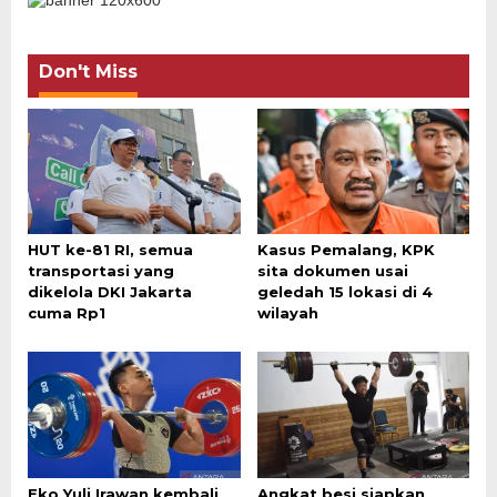
Don't Miss
HUT ke-81 RI, semua
Kasus Pemalang, KPK
transportasi yang
sita dokumen usai
dikelola DKI Jakarta
geledah 15 lokasi di 4
cuma Rp1
wilayah
Eko Yuli Irawan kembali
Angkat besi siapkan