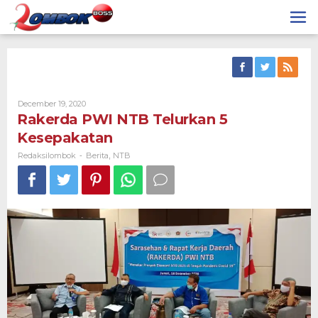
Skip
to
content
By
December 19, 2020
Redaksilombok
Rakerda PWI NTB Telurkan 5
Kesepakatan
Redaksilombok
Berita
NTB
-
,