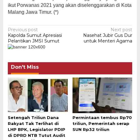
ikut Porwanas 2021 yang akan diselenggarakan di Kota
Malang Jawa Timur. (*)
Post
Previous post
Next post
Kapolda Sumut Apresiasi
Nasehat Jubir Gus Dur
navigation
Pelantikan JMSI Sumut
untuk Menteri Agama
Don't Miss
Setengah Triliun Dana
Permintaan tembus Rp70
Rakyat Tak Terlihat di
triliun, Pemerintah serap
LHP BPK, Legislator PDIP
SUN Rp32 triliun
di DPRD NTB Tutut Audit