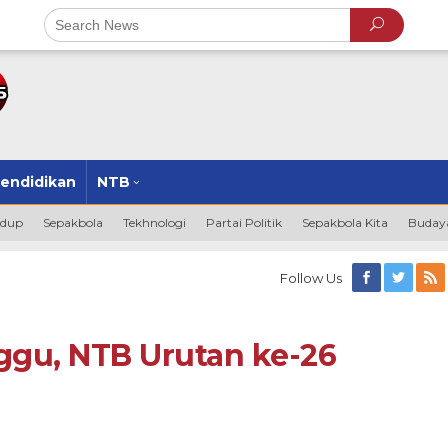
endidikan
NTB
idup
Sepakbola
Tekhnologi
Partai Politik
Sepakbola Kita
Budaya
Follow Us
ggu, NTB Urutan ke-26