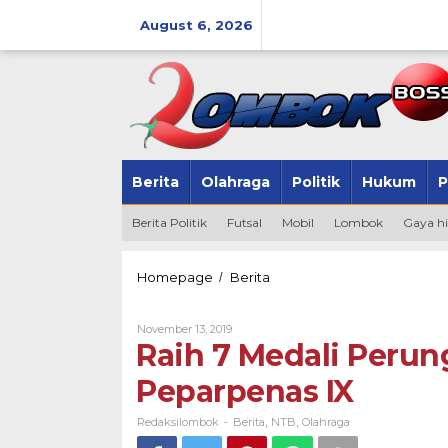
Skip
to
August 6, 2026
content
Berita
Olahraga
Politik
Hukum
P
Berita Politik
Futsal
Mobil
Lombok
Gaya h
Raih
Homepage
Berita
/
7
Medali
By
November 13, 2019
Perunggu,
Redaksilombok
Raih 7 Medali Perun
NTB
Urutan
Peparpenas IX
ke-
26
Peparpenas
Redaksilombok
Berita
NTB
Olahraga
-
,
,
IX