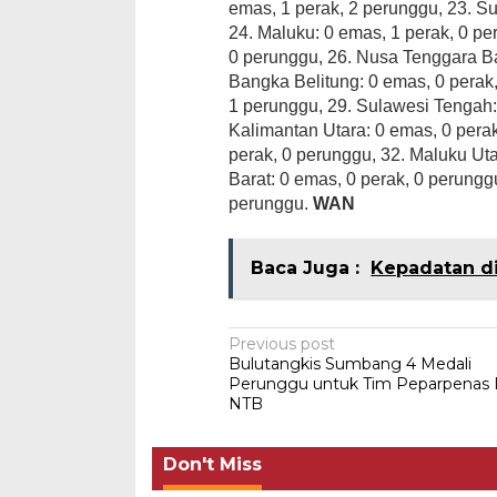
emas, 1 perak, 2 perunggu, 23. Su
24. Maluku: 0 emas, 1 perak, 0 pe
0 perunggu, 26. Nusa Tenggara Ba
Bangka Belitung: 0 emas, 0 perak,
1 perunggu, 29. Sulawesi Tengah:
Kalimantan Utara: 0 emas, 0 pera
perak, 0 perunggu, 32. Maluku Uta
Barat: 0 emas, 0 perak, 0 perungg
perunggu.
WAN
Baca Juga :
Kepadatan di
Post
Previous post
Bulutangkis Sumbang 4 Medali
navigation
Perunggu untuk Tim Peparpenas 
NTB
Don't Miss