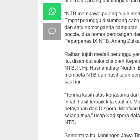
atlet dari cabang bulutangkis dan 
“NTB membawa pulang tujuh medal
Empat perunggu disumbang cabang
dan satu nomor ganda campuran.
boccia, dua nomor perorangan da
Peparpenas IX NTB, Anang Zulka
Raihan tujuh medali perunggu yan
itu, disambut suka cita oleh Kep
NTB, Ir. Hj. Husnanidiaty Nurdin. 
membela NTB dan hasil tujuh peru
saat ini.
“Terima kasih atas kerjasama dan 
Inilah hasil terbaik kita saat ini
pelayanan dari Dispora. Maafkan
selanjutnya,” ucap Kadispora d
NTB.
Sementara itu, kontingen Jawa T