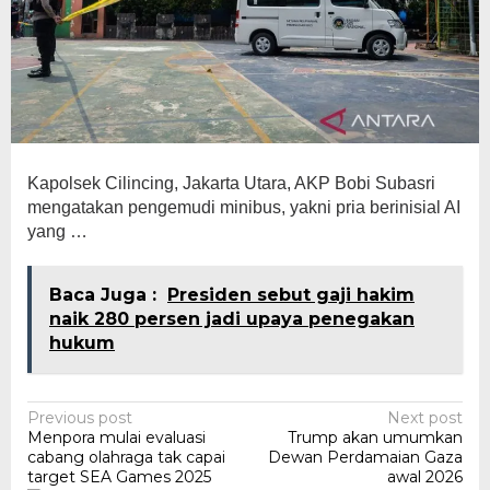
Kapolsek Cilincing, Jakarta Utara, AKP Bobi Subasri
mengatakan pengemudi minibus, yakni pria berinisial AI
yang …
Baca Juga :
Presiden sebut gaji hakim
naik 280 persen jadi upaya penegakan
hukum
Post
Previous post
Next post
Menpora mulai evaluasi
Trump akan umumkan
navigation
cabang olahraga tak capai
Dewan Perdamaian Gaza
target SEA Games 2025
awal 2026