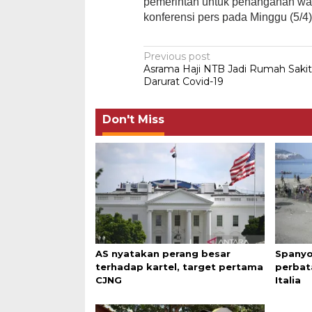
pemerintah untuk penanganan wa
konferensi pers pada Minggu (5/4)
Post
Previous post
Asrama Haji NTB Jadi Rumah Saki
navigation
Darurat Covid-19
Don't Miss
AS nyatakan perang besar
Spanyo
terhadap kartel, target pertama
perbat
CJNG
Italia