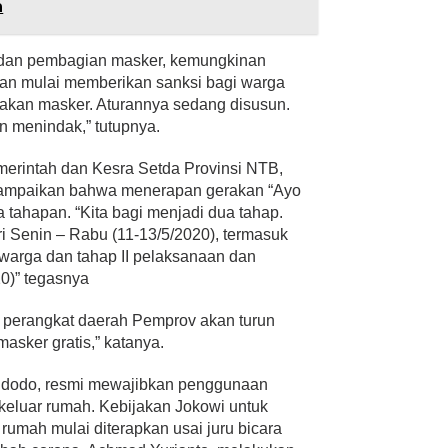
n
si dan pembagian masker, kemungkinan
an mulai memberikan sanksi bagi warga
akan masker. Aturannya sedang disusun.
n menindak,” tutupnya.
merintah dan Kesra Setda Provinsi NTB,
yampaikan bahwa menerapan gerakan “Ayo
 tahapan. “Kita bagi menjadi dua tahap.
ri Senin – Rabu (11-13/5/2020), termasuk
warga dan tahap II pelaksanaan dan
0)” tegasnya
 perangkat daerah Pemprov akan turun
masker gratis,” katanya.
idodo, resmi mewajibkan penggunaan
keluar rumah. Kebijakan Jokowi untuk
umah mulai diterapkan usai juru bicara