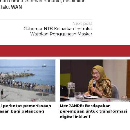
bah corona, Achmad Yurianto, melakukan
 lalu.
WAN
Next post
t
Gubernur NTB Keluarkan Instruksi
Wajibkan Penggunaan Masker
l perketat pemeriksaan
MenPANRB: Berdayakan
asan bagi pelancong
perempuan untuk transformasi
digital inklusif