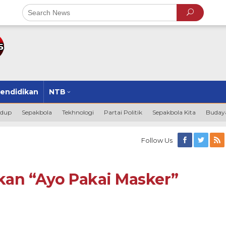
endidikan
NTB
idup
Sepakbola
Tekhnologi
Partai Politik
Sepakbola Kita
Budaya
Follow Us
an “Ayo Pakai Masker”