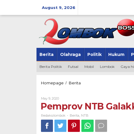
Skip
to
August 9, 2026
content
Berita
Olahraga
Politik
Hukum
P
Berita Politik
Futsal
Mobil
Lombok
Gaya h
Pemprov
Homepage
Berita
/
NTB
Galakkan
By
May 9, 2020
"Ayo
Redaksilombok
Pemprov NTB Galakk
Pakai
Masker"
Redaksilombok
Berita
NTB
-
,