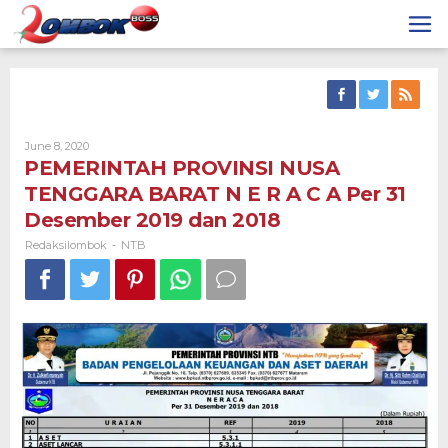
Skip
to
content
By
June 8, 2020
Redaksilombok
PEMERINTAH PROVINSI NUSA
TENGGARA BARAT N E R A C A Per 31
Desember 2019 dan 2018
Redaksilombok
NTB
-