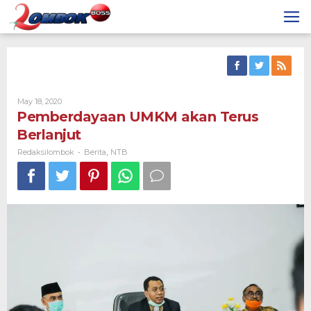
Skip
to
content
By
May 18, 2020
Redaksilombok
Pemberdayaan UMKM akan Terus
Berlanjut
Redaksilombok
Berita
NTB
-
,