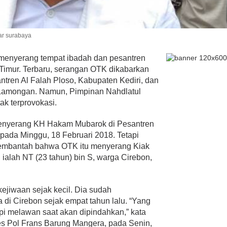
bar surabaya
K menyerang tempat ibadah dan pesantren
wa Timur. Terbaru, serangan OTK dikabarkan
ntren Al Falah Ploso, Kabupaten Kediri, dan
Lamongan. Namun, Pimpinan Nahdlatul
k terprovokasi.
enyerang KH Hakam Mubarok di Pesantren
ada Minggu, 18 Februari 2018. Tetapi
embantah bahwa OTK itu menyerang Kiak
u ialah NT (23 tahun) bin S, warga Cirebon,
jiwaan sejak kecil. Dia sudah
di Cirebon sejak empat tahun lalu. “Yang
pi melawan saat akan dipindahkan,” kata
s Pol Frans Barung Mangera, pada Senin,