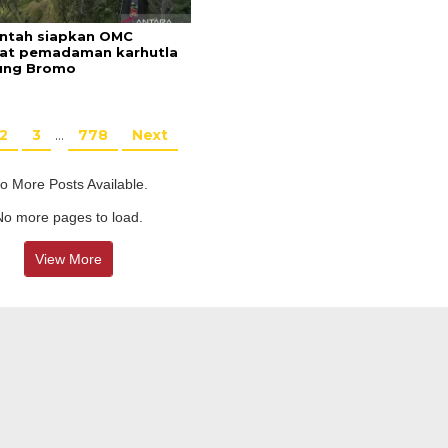
ntah siapkan OMC
at pemadaman karhutla
ung Bromo
2
3
…
778
Next
o More Posts Available.
No more pages to load.
View More