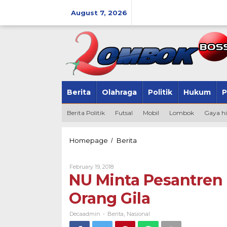
Skip
to
August 7, 2026
content
Berita
Olahraga
Politik
Hukum
P
Berita Politik
Futsal
Mobil
Lombok
Gaya h
NU
Homepage
Berita
/
Minta
Pesantren
By
February 19, 2018
Tak
Decaadmin
NU Minta Pesantren 
Terprovokasi
Teror
Orang Gila
Orang
Gila
Decaadmin
Berita
Nasional
-
,