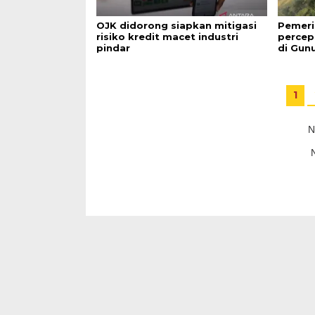
OJK didorong siapkan mitigasi
Pemeri
risiko kredit macet industri
percep
pindar
di Gun
1
N