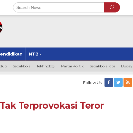
endidikan
NTB
idup
Sepakbola
Tekhnologi
Partai Politik
Sepakbola Kita
Budaya
Follow Us
Tak Terprovokasi Teror