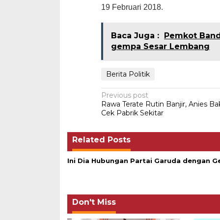
19 Februari 2018.
Baca Juga :
Pemkot Band
gempa Sesar Lembang
Berita Politik
Post
Previous post
Rawa Terate Rutin Banjir, Anies Ba
navigation
Cek Pabrik Sekitar
Related Posts
Ini Dia Hubungan Partai Garuda dengan G
Don't Miss