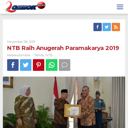
Skip
to
content
By
November 28, 2019
Redaksilombok
NTB Raih Anugerah Paramakarya 2019
Redaksilombok
Berita
NTB
-
,