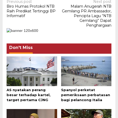
Post
Previous post
Next post
Biro Humas Protokol NTB
Malam Anugerah NTB
navigation
Raih Predikat Tertinggi BP
Gemilang PR Ambassador,
Informatif
Pencipta Lagu “NTB
Gemilang” Dapat
Penghargaan
Don't Miss
AS nyatakan perang
Spanyol perketat
besar terhadap kartel,
pemeriksaan perbatasan
target pertama CJNG
bagi pelancong Italia