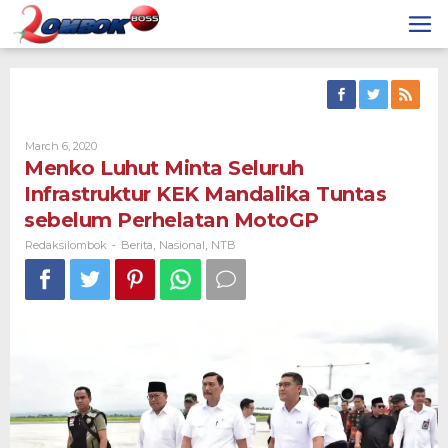
Skip
to
content
By
March 6, 2020
Redaksilombok
Menko Luhut Minta Seluruh
Infrastruktur KEK Mandalika Tuntas
sebelum Perhelatan MotoGP
Redaksilombok
Berita
Nasional
NTB
-
,
,