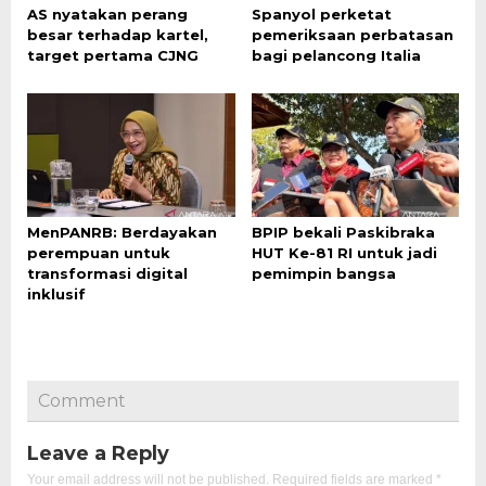
AS nyatakan perang
Spanyol perketat
besar terhadap kartel,
pemeriksaan perbatasan
target pertama CJNG
bagi pelancong Italia
MenPANRB: Berdayakan
BPIP bekali Paskibraka
perempuan untuk
HUT Ke-81 RI untuk jadi
transformasi digital
pemimpin bangsa
inklusif
Comment
Leave a Reply
Your email address will not be published.
Required fields are marked
*