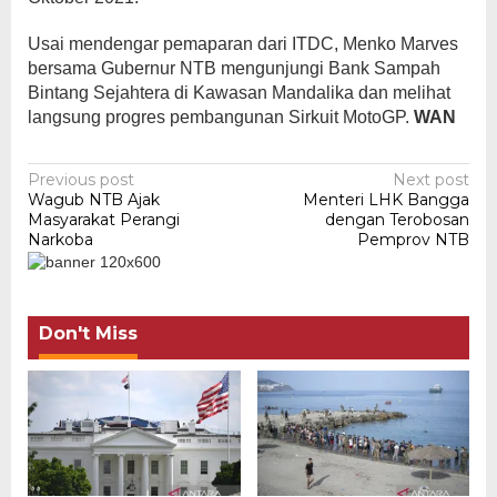
Usai mendengar pemaparan dari ITDC, Menko Marves
bersama Gubernur NTB mengunjungi Bank Sampah
Bintang Sejahtera di Kawasan Mandalika dan melihat
langsung progres pembangunan Sirkuit MotoGP.
WAN
Post
Previous post
Next post
Wagub NTB Ajak
Menteri LHK Bangga
navigation
Masyarakat Perangi
dengan Terobosan
Narkoba
Pemprov NTB
Don't Miss