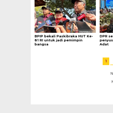
BPIP bekali Paskibraka HUT Ke-
DPR se
81 RI untuk jadi pemimpin
penyus
bangsa
Adat
1
N