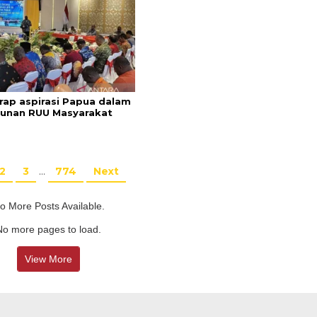
rap aspirasi Papua dalam
unan RUU Masyarakat
2
3
…
774
Next
o More Posts Available.
No more pages to load.
View More