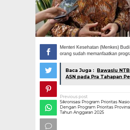
Menteri Kesehatan (Menkes) Budi
orang sudah memanfaatkan prog
Baca Juga :
Bawaslu NTB 
ASN pada Pra Tahapan P
Post
Previous post
Sikronisasi Program Prioritas Nasio
navigation
Dengan Program Prioritas Provins
Tahun Anggaran 2025