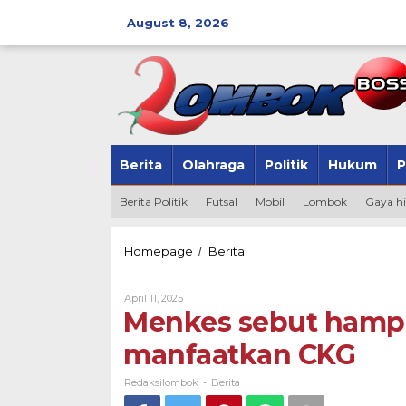
Skip
to
August 8, 2026
content
Berita
Olahraga
Politik
Hukum
P
Berita Politik
Futsal
Mobil
Lombok
Gaya h
Menkes
Homepage
Berita
/
sebut
hampir
By
April 11, 2025
dua
Redaksilombok
Menkes sebut hampi
juta
orang
manfaatkan CKG
sudah
manfaatkan
CKG
Redaksilombok
Berita
-