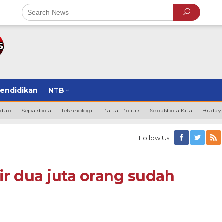
endidikan
NTB
idup
Sepakbola
Tekhnologi
Partai Politik
Sepakbola Kita
Budaya
Follow Us
r dua juta orang sudah