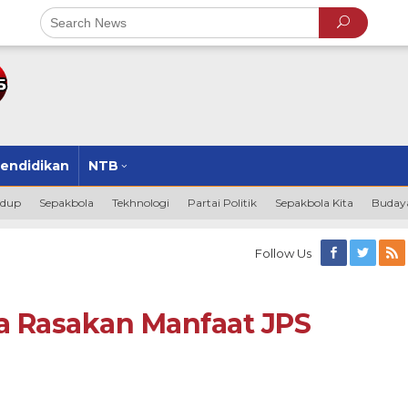
endidikan
NTB
idup
Sepakbola
Tekhnologi
Partai Politik
Sepakbola Kita
Budaya
Follow Us
 Rasakan Manfaat JPS