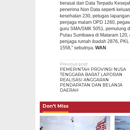
berasal dari Data Terpadu Kesej
penerima Non Data seperti kelua
kesehatan 230, petugas lapangan
penjaga malam OPD 1260, pegawai
guru SMA/SMK 5051, pemulung da
Pulau Sumbawa di Mataram 120, d
penjaga rumah ibadah 2876, PKL
1558,” sebutnya.
WAN
Post
Previous post
PEMERINTAH PROVINSI NUSA
navigation
TENGGARA BARAT LAPORAN
REALISASI ANGGARAN
PENDAPATAN DAN BELANJA
DAERAH
Don't Miss