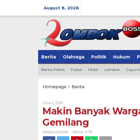
Skip
to
August 8, 2026
content
Berita
Olahraga
Politik
Hukum
P
Berita Politik
Futsal
Mobil
Lombok
Gaya h
Makin
Homepage
Berita
/
Banyak
Warga
By
June 2, 2020
Rasakan
Redaksilombok
Makin Banyak Warga
Manfaat
JPS
Gemilang
Gemilang
Redaksilombok
Berita
NTB
-
,