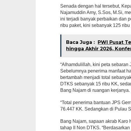
Senada dengan hal tersebut, Kep
Najamuddin Amy, S.Sos, M.Si, m
ini terjadi banyak perbaikan da
ribu paket, kini sebanyak 125 rib
Baca Juga :
PWI Pusat T
hingga Akhir 2026, Konf
“Alhamdulillah, kini peta sebaran
Sebelumnya penerima manfaat han
bertambah menjadi total sebanya
DTKS sebanyak 15 ribu KK, seda
Bang Najam di ruangan kerjanya.
“Total penerima bantuan JPS Gem
76.447 KK. Sedangkan di Pulau S
Bang Najam, sapaan akrab Karo H
tahap II Non DTKS. “Berdasarkan 