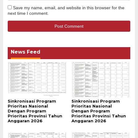
Save my name, email, and website in this browser for the
next time I comment.
News Feed
Sinkronisasi Program
Sinkronisasi Program
Prioritas Nasional
Prioritas Nasional
Dengan Program
Dengan Program
Prioritas Provinsi Tahun
Prioritas Provinsi Tahun
Anggaran 2026
Anggaran 2026