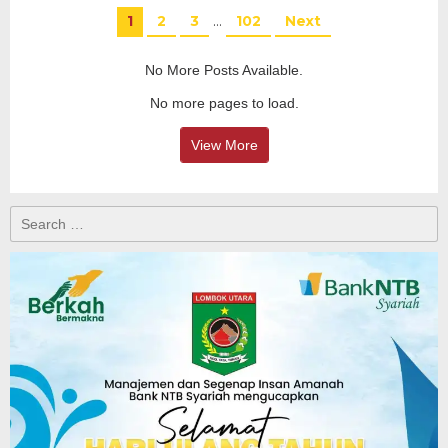
1
2
3
…
102
Next
No More Posts Available.
No more pages to load.
View More
Search
for: