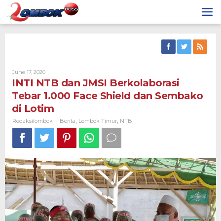
Skip
to
content
By
June 17, 2020
Redaksilombok
INTI NTB dan JMSI Berkolaborasi
Tebar 1.000 Face Shield dan Sembako
di Lotim
Redaksilombok
Berita
Lombok Timur
NTB
-
,
,