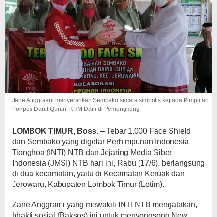
Jane Anggraeni menyerahkan Sembako secara simbolis kepada Pimpinan
Ponpes Darul Quran, KHM Dani di Pemongkong.
LOMBOK TIMUR, Boss
. – Tebar 1.000 Face Shield
dan Sembako yang digelar Perhimpunan Indonesia
Tionghoa (INTI) NTB dan Jejaring Media Siber
Indonesia (JMSI) NTB hari ini, Rabu (17/6), berlangsung
di dua kecamatan, yaitu di Kecamatan Keruak dan
Jerowaru, Kabupaten Lombok Timur (Lotim).
Zane Anggraini yang mewakili INTI NTB mengatakan,
bhakti sosial (Baksos) ini untuk menyongsong New