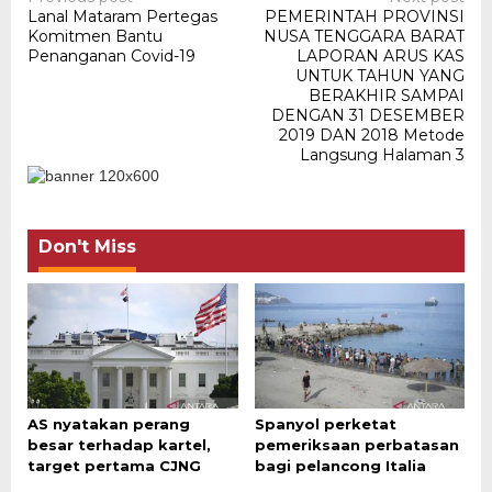
Post
Lanal Mataram Pertegas
PEMERINTAH PROVINSI
navigation
Komitmen Bantu
NUSA TENGGARA BARAT
Penanganan Covid-19
LAPORAN ARUS KAS
UNTUK TAHUN YANG
BERAKHIR SAMPAI
DENGAN 31 DESEMBER
2019 DAN 2018 Metode
Langsung Halaman 3
Don't Miss
AS nyatakan perang
Spanyol perketat
besar terhadap kartel,
pemeriksaan perbatasan
target pertama CJNG
bagi pelancong Italia