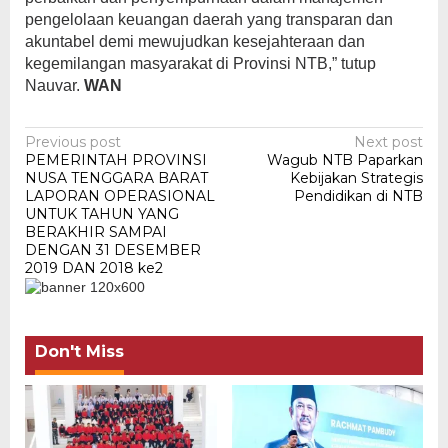
pengelolaan keuangan daerah yang transparan dan
akuntabel demi mewujudkan kesejahteraan dan
kegemilangan masyarakat di Provinsi NTB,” tutup
Nauvar.
WAN
Post
Previous post
Next post
PEMERINTAH PROVINSI
Wagub NTB Paparkan
navigation
NUSA TENGGARA BARAT
Kebijakan Strategis
LAPORAN OPERASIONAL
Pendidikan di NTB
UNTUK TAHUN YANG
BERAKHIR SAMPAI
DENGAN 31 DESEMBER
2019 DAN 2018 ke2
Don't Miss