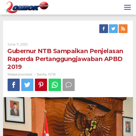
Skip
to
content
By
June 11, 2020
Redaksilombok
Gubernur NTB Sampaikan Penjelasan
Raperda Pertanggungjawaban APBD
2019
Redaksilombok
Berita
NTB
-
,