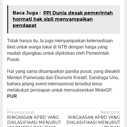
Baca Juga :
PPI Dunia desak pemerintah
hormati hak sipil menyampaikan
pendapat
Tidak hanya itu, Ia juga menyampaikan ketersediaan
tiket untuk warga lokal di NTB dengan harga yang
mudah dijangkau untuk dipikirkan oleh Pemerintah
Pusat.
Hal yang sama disampaikan panitia pusat, yang diwakili
Menteri Pariwisata dan Ekonomi Kreatif, Sandiaga Uno,
bahwa jelang event internasional tersebut terus
melakukan persiapan untuk mensukseskan MotoGP.
PUR
Post
Previous post
Next post
RINGKASAN APBD YANG
RINGKASAN APBD YANG
navigation
DIKLASIFIKASI MENURUT
DIKLASIFIKASI MENURUT