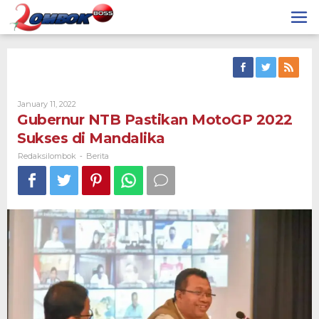
Skip
to
content
By
January 11, 2022
Redaksilombok
Gubernur NTB Pastikan MotoGP 2022
Sukses di Mandalika
Redaksilombok
Berita
-