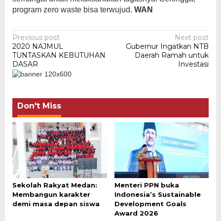
program zero waste bisa terwujud.
WAN
Post
Previous post
Next post
2020 NAJMUL
Gubernur Ingatkan NTB
navigation
TUNTASKAN KEBUTUHAN
Daerah Ramah untuk
DASAR
Investasi
Don't Miss
Sekolah Rakyat Medan:
Menteri PPN buka
Membangun karakter
Indonesia’s Sustainable
demi masa depan siswa
Development Goals
Award 2026