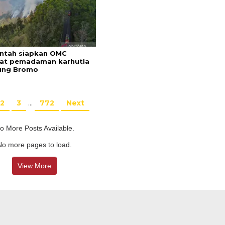
ntah siapkan OMC
at pemadaman karhutla
ung Bromo
2
3
…
772
Next
o More Posts Available.
No more pages to load.
View More