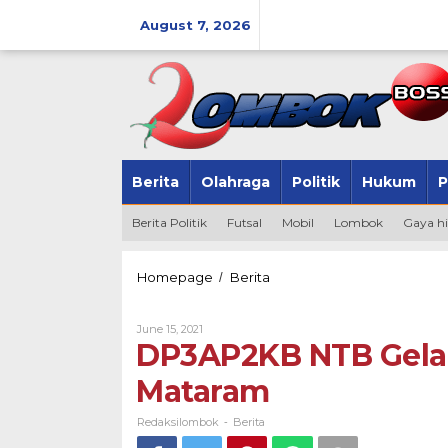
Skip
to
August 7, 2026
content
Berita
Olahraga
Politik
Hukum
P
Berita Politik
Futsal
Mobil
Lombok
Gaya h
DP3AP2KB
Homepage
Berita
/
NTB
Gelar
By
June 15, 2021
Bimtek
Redaksilombok
DP3AP2KB NTB Gelar
Auditor
PUG
Mataram
di
Mataram
Redaksilombok
Berita
-