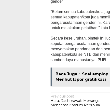
gender.
“Belum semua kabupaten/kota jug
semua kabupaten/kota juga memili
pengarusutamaan gender ini. Kar
untuk melakukan pelatihan,” kata 
Secara keseluruhan, bimtek ini ju
seputar pengarusutamaan gender. T
menyamakan pandangan dan pem
kabupaten/kota se NTB dan meni
sumber daya manusianya.
PUR
Baca Juga :
Soal amplop 
Menhut lapor gratifikasi
Post
Previous post
Haru, Rachmawati Menangis
navigation
Menerima Kostum Persipura