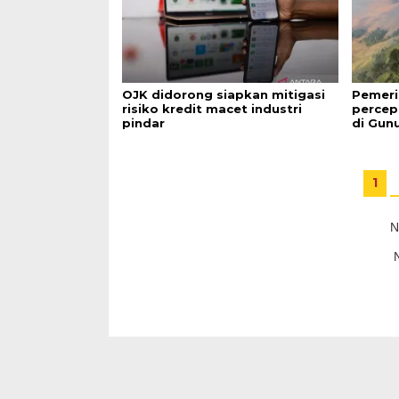
OJK didorong siapkan mitigasi
Pemeri
risiko kredit macet industri
percep
pindar
di Gun
1
N