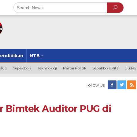
endidikan
NTB
idup
Sepakbola
Tekhnologi
Partai Politik
Sepakbola Kita
Budaya
Follow Us
 Bimtek Auditor PUG di