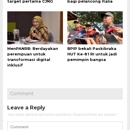
target pertama CJNG
bagi pelancong Italia
MenPANRB: Berdayakan
BPIP bekali Paskibraka
perempuan untuk
HUT Ke-81 RI untuk jadi
transformasi digital
pemimpin bangsa
inklusif
Comment
Leave a Reply
Your email address will not be published.
Required fields are marked
*