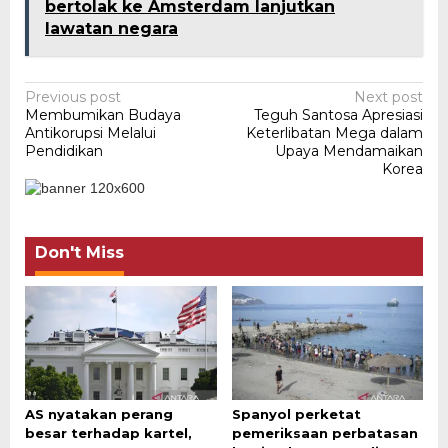
bertolak ke Amsterdam lanjutkan
lawatan negara
Post
Previous post
Next post
Membumikan Budaya
Teguh Santosa Apresiasi
navigation
Antikorupsi Melalui
Keterlibatan Mega dalam
Pendidikan
Upaya Mendamaikan
Korea
Don't Miss
AS nyatakan perang
Spanyol perketat
besar terhadap kartel,
pemeriksaan perbatasan