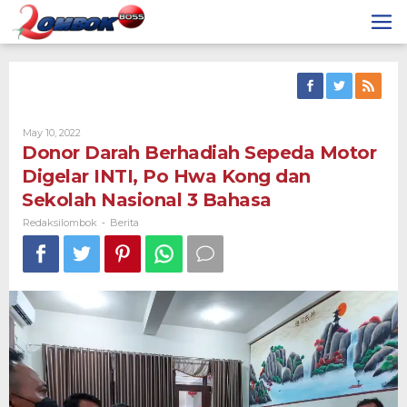
Skip
to
content
By
May 10, 2022
Redaksilombok
Donor Darah Berhadiah Sepeda Motor
Digelar INTI, Po Hwa Kong dan
Sekolah Nasional 3 Bahasa
Redaksilombok
Berita
-