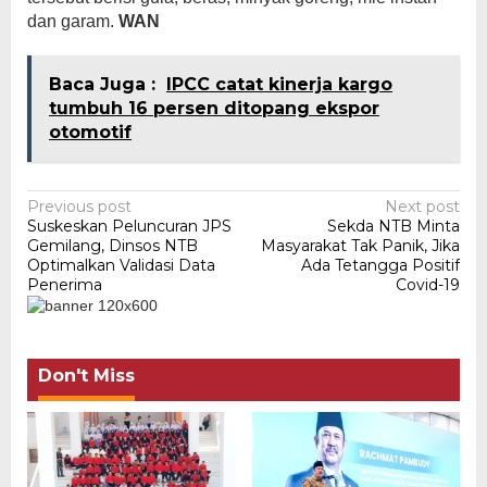
dan garam.
WAN
Baca Juga :
IPCC catat kinerja kargo
tumbuh 16 persen ditopang ekspor
otomotif
Post
Previous post
Next post
Suskeskan Peluncuran JPS
Sekda NTB Minta
navigation
Gemilang, Dinsos NTB
Masyarakat Tak Panik, Jika
Optimalkan Validasi Data
Ada Tetangga Positif
Penerima
Covid-19
Don't Miss