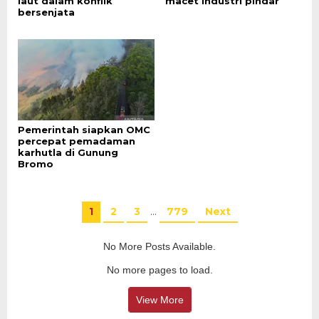
laut dalam konflik
macet industri pindar
bersenjata
Pemerintah siapkan OMC
percepat pemadaman
karhutla di Gunung
Bromo
1
2
3
…
779
Next
No More Posts Available.
No more pages to load.
View More