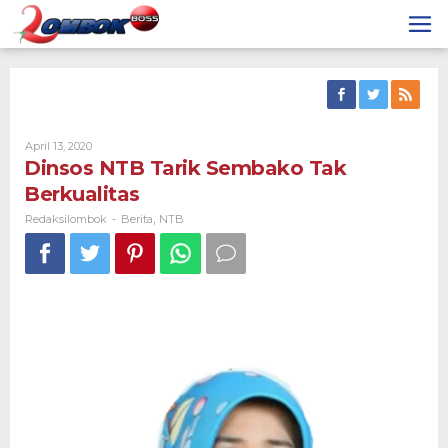
Skip
to
content
By
April 13, 2020
Redaksilombok
Dinsos NTB Tarik Sembako Tak
Berkualitas
Redaksilombok
Berita
NTB
-
,